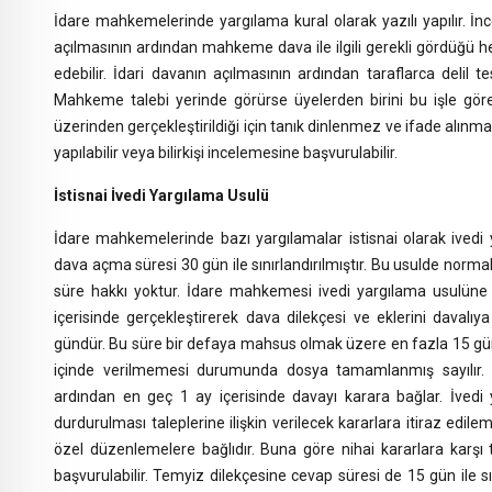
İdare mahkemelerinde yargılama kural olarak yazılı yapılır. İnc
açılmasının ardından mahkeme dava ile ilgili gerekli gördüğü her 
edebilir. İdari davanın açılmasının ardından taraflarca delil
Mahkeme talebi yerinde görürse üyelerden birini bu işle gör
üzerinden gerçekleştirildiği için tanık dinlenmez ve ifade alın
yapılabilir veya bilirkişi incelemesine başvurulabilir.
İstisnai İvedi Yargılama Usulü
İdare mahkemelerinde bazı yargılamalar istisnai olarak ivedi y
dava açma süresi 30 gün ile sınırlandırılmıştır. Bu usulde no
süre hakkı yoktur. İdare mahkemesi ivedi yargılama usulüne 
içerisinde gerçekleştirerek dava dilekçesi ve eklerini davalı
gündür. Bu süre bir defaya mahsus olmak üzere en fazla 15 gün
içinde verilmemesi durumunda dosya tamamlanmış sayılır
ardından en geç 1 ay içerisinde davayı karara bağlar. İvedi
durdurulması taleplerine ilişkin verilecek kararlara itiraz edi
özel düzenlemelere bağlıdır. Buna göre nihai kararlara karşı 
başvurulabilir. Temyiz dilekçesine cevap süresi de 15 gün ile sın