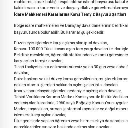
mahkeme olarak baktığı tespit edilirse istinaf başvurusu kabul 
kaldırılmasına karar verilir ve dosya yetkili ve görevli mahkemeye
İdare Mahkemesi Kararlarına Karşı Temyiz Başvuru Şartları
Bölge idare mahkemeleri ve Danıştay dava dairelerinin belirli ka
başvurusunda bulunabilir. Bu kararlar şu şekildedir:
Düzenleyici işlemlere karşı açılmış olan iptal davaları,
Konusu 100.000 Türk Lirasını aşan tam yargı davaları ile idari işlem
Belirli bir meslekten, öğrencilik statüsünden ve kamu görevinde
karşı açılan temyiz davaları,
Ticari faaliyetin icra edilmesini süresiz ya da 30 gün veya daha f
davaları,
Daire başkanı ve üst düzey kamu görevlilerinin, müşterek karar
naklen atama işlemleri hakkında açılmış olan iptal davaları,
İmar ve parselasyon işlemleri nedeniyle açılmış olan davalar,
Tabiat Varlıklarını Koruma Merkez Komisyonu ile Kültür Varlıkla
verilmiş olan kararlarla, 2960 sayılı Boğaziçi Kanunu’nun uygu
Maden, taşocakları, orman, jeotermal kaynaklar ve doğal mineralli
işlemlere karşı açılan davalar,
Ülke genelinde yapılan öğrenim veya bir meslek ya da sanatın ic
gerçekleştirilen sınavlar hakkında açılmış olan davalar,