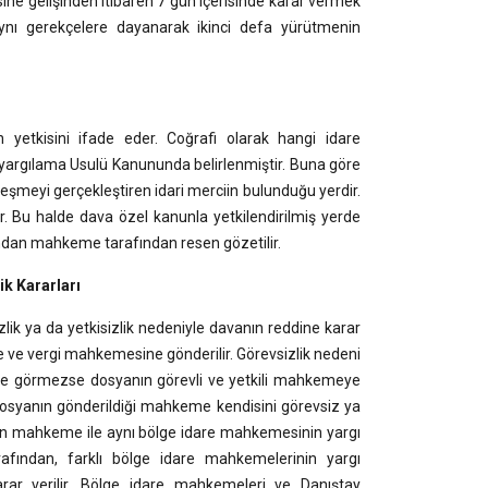
ndisine gelişinden itibaren 7 gün içerisinde karar vermek
 Aynı gerekçelere dayanarak ikinci defa yürütmenin
etkisini ifade eder. Coğrafi olarak hangi idare
yargılama Usulü Kanununda belirlenmiştir. Buna göre
eşmeyi gerçekleştiren idari merciin bulunduğu yerdir.
r. Bu halde dava özel kanunla yetkilendirilmiş yerde
undan mahkeme tarafından resen gözetilir.
ik Kararları
 ya da yetkisizlik nedeniyle davanın reddine karar
e ve vergi mahkemesine gönderilir. Görevsizlik nedeni
inde görmezse dosyanın görevli ve yetkili mahkemeye
e dosyanın gönderildiği mahkeme kendisini görevsiz ya
 veren mahkeme ile aynı bölge idare mahkemesinin yargı
ından, farklı bölge idare mahkemelerinin yargı
rar verilir. Bölge idare mahkemeleri ve Danıştay