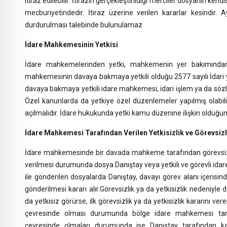
itiraz edilebilir. İtirazın gerçekleştirildiği merciler dosyanın ke
mecburiyetindedir. İtiraz üzerine verilen kararlar kesindir.
durdurulması talebinde bulunulamaz
İdare Mahkemesinin Yetkisi
İdare mahkemelerinden yetki, mahkemenin yer bakımından y
mahkemesinin davaya bakmaya yetkili olduğu 2577 sayılı İdari 
davaya bakmaya yetkili idare mahkemesi, idari işlem ya da sözl
Özel kanunlarda da yetkiye özel düzenlemeler yapılmış olabili
açılmalıdır. İdare hukukunda yetki kamu düzenine ilişkin olduğ
İdare Mahkemesi Tarafından Verilen Yetkisizlik ve Görevsizl
İdare mahkemesinde bir davada mahkeme tarafından görevsizlik
verilmesi durumunda dosya Danıştay veya yetkili ve görevli idar
ile gönderilen dosyalarda Danıştay, davayı görev alanı içeris
gönderilmesi kararı alır.Görevsizlik ya da yetkisizlik nedeniyl
da yetkisiz görürse, ilk görevsizlik ya da yetkisizlik kararını
çevresinde olması durumunda bölge idare mahkemesi taraf
çevresinde olmaları durumunda ise Danıştay tarafından ka