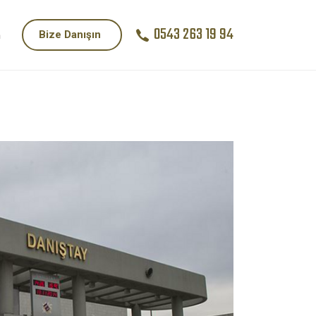
0543 263 19 94
Bize Danışın
m