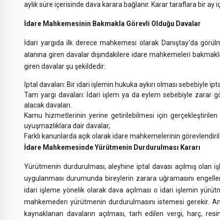
aylık süre içerisinde dava karara bağlanır. Karar taraflara bir ay içi
İdare Mahkemesinin Bakmakla Görevli Olduğu Davalar
İdari yargıda ilk derece mahkemesi olarak Danıştay’da görül
alanına giren davalar dışındakilere idare mahkemeleri bakmakl
giren davalar şu şekildedir:
İptal davaları: Bir idari işlemin hukuka aykırı olması sebebiyle iptal
Tam yargı davaları: İdari işlem ya da eylem sebebiyle zarar g
alacak davaları.
Kamu hizmetlerinin yerine getirilebilmesi için gerçekleştirile
uyuşmazlıklara dair davalar,
Farklı kanunlarda açık olarak idare mahkemelerinin görevlendirild
İdare Mahkemesinde Yürütmenin Durdurulması Kararı
Yürütmenin durdurulması, aleyhine iptal davası açılmış olan 
uygulanması durumunda bireylerin zarara uğramasını engellemek 
idari işleme yönelik olarak dava açılması o idari işlemin yü
mahkemeden yürütmenin durdurulmasını istemesi gerekir. An
kaynaklanan davaların açılması, tarh edilen vergi, harç, re