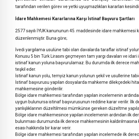
tarafından verilen görev ve yetki uyuşmazlıkları kararları kesindi
İdare Mahkemesi Kararlarına Karşı İstinaf Başvuru Şartları
2577 sayılı İYUK kanununun 45. maddesinde idare mahkemesi kara
düzenlenmiştir. Buna göre;
İvedi yargılama usulüne tabi olan davalarda taraflar istinaf yo
Konusu 5 bin Türk Lirasını geçmeyen tam yargı davaları ve idari i
istinaf kanun yoluna başvurulamaz. Bu durumda ilk derece mahk
teşkil eder.
İstinaf kanun yolu, temyiz kanun yolunun şekil ve usullerine tabid
İstinaf başvurusu yapılan dosyalarda mahkeme dilekçedeki hitap 
mahkemesine gönderilir.
Bölge idare mahkemesi tarafından yapılan incelemenin ardında
uygun bulunursa istinaf başvurusunun reddine karar verilir. İl
yanlışlıklarının düzeltilmesi mümkünse gereken düzeltme yapıla
Bölge idare mahkemesince yapılan incelemenin ardından ilk de
bulunması durumunda ilk derece mahkemesinin kaldırılmasına ka
esası hakkında bir karar verir.
Bölge idare mahkemesi tarafından yapılan incelemede ilk dere