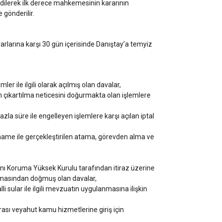
edilerek ilk derece mahkemesinin kararının
 gönderilir.
rarlarına karşı 30 gün içerisinde Danıştay’a temyiz
ler ile ilgili olarak açılmış olan davalar,
n çıkartılma neticesini doğurmakta olan işlemlere
azla süre ile engelleyen işlemlere karşı açılan iptal
name ile gerçekleştirilen atama, görevden alma ve
rını Koruma Yüksek Kurulu tarafından itiraz üzerine
lamasından doğmuş olan davalar,
 sular ile ilgili mevzuatın uygulanmasına ilişkin
rası veyahut kamu hizmetlerine giriş için