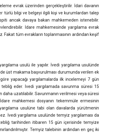
eleme evrak üzerinden gerçekleştirilir. İdari davanın
türlü bilgi ve belgeyi ilgili kişi ve kurumlardan talep
 tespiti ancak davaya bakan mahkemeden istenebilir.
evlendirebilir. İdare mahkemesinde yargılama evrak
maz. Fakat tüm evrakların toplanmasının ardından keşif
argılama usulü ile yapılır. İvedi yargılama usulünde
rmalde üst makama başvurulması durumunda verilen ek
göre yapacağı yargılamalarda ilk incelemeyi 7 gün
ya tebliğ eder. İvedi yargılamada savunma süresi 15
 daha uzatılabilir. Savunmanın verilmesi veya süresi
. İdare mahkemesi dosyanın tekemmüle ermesinin
 yargılama usulüne tabi olan davalarda yürütmenin
lemez. İvedi yargılama usulünde temyiz yargılaması da
tebliğ tarihinden itibaren 15 gün içerisinde temyize
ırlandırılmıştır. Temyiz talebinin ardından en geç iki