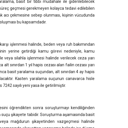
ralama, basit bir tıbbi müdahale ile giderilebilecek
ir süreç geçmesi gerekmeyen kolayca tedavi edilebilen
rak acı çekmesine sebep olunması, kişinin vücudunda
ık oluşması bu kapsamdadır.
karşı işlenmesi halinde, beden veya ruh bakımından
inin yerine getirdiği kamu görevi nedeniyle, kamu
e veya silahla işlenmesi halinde verilecek ceza yarı
 alt sınırdan 1 yıl hapis cezası alan failin cezası yarı
arınca basit yaralama suçundan, alt sınırdan 4 ay hapis
arılacaktır. Kasten yaralama suçunun canavarca hisle
 7242 sayılı yeni yasa ile getirilmiştir.
sini öğrendikten sonra soruşturmayı kendiliğinden
a suçu şikayete tabidir. Soruşturma aşamasında basit
 veya mağdurun şikayetinden vazgeçmesi halinde