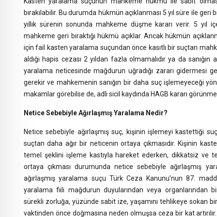
Kasten yaralama suçunun mahkeme hükmü ile sabit olması h
bırakılabilir. Bu durumda hükmün açıklanması 5 yıl süre ile geri bıra
yıllık sürenin sonunda mahkeme düşme kararı verir. 5 yıl içe
mahkeme geri bıraktığı hükmü açıklar. Ancak hükmün açıklanmas
için fail kasten yaralama suçundan önce kasıtlı bir suçtan ma
aldığı hapis cezası 2 yıldan fazla olmamalıdır ya da sanığın a
yaralama neticesinde mağdurun uğradığı zararı gidermesi ger
gerekir ve mahkemenin sanığın bir daha suç işlemeyeceği yönü
makamlar görebilse de, adli sicil kaydında HAGB kararı görünme
Netice Sebebiyle Ağırlaşmış Yaralama Nedir?
Netice sebebiyle ağırlaşmış suç, kişinin işlemeyi kastettiği suç
suçtan daha ağır bir neticenin ortaya çıkmasıdır. Kişinin ka
temel şeklini işleme kastıyla hareket ederken, dikkatsiz ve 
ortaya çıkması durumunda netice sebebiyle ağırlaşmış yar
ağırlaşmış yaralama suçu Türk Ceza Kanunu’nun 87. maddes
yaralama fiili mağdurun duyularından veya organlarından bir
sürekli zorluğa, yüzünde sabit ize, yaşamını tehlikeye sokan b
vaktinden önce doğmasına neden olmuşsa ceza bir kat artırıl