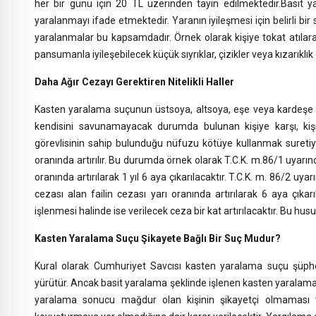
her bir günü için 20 TL üzerinden tayin edilmektedir.Basit ya
yaralanmayı ifade etmektedir. Yaranın iyileşmesi için belirli b
yaralanmalar bu kapsamdadır. Örnek olarak kişiye tokat atıla
pansumanla iyileşebilecek küçük sıyrıklar, çizikler veya kızarıkl
Daha Ağır Cezayı Gerektiren Nitelikli Haller
Kasten yaralama suçunun üstsoya, altsoya, eşe veya kardeşe 
kendisini savunamayacak durumda bulunan kişiye karşı, kiş
görevlisinin sahip bulunduğu nüfuzu kötüye kullanmak suretiyl
oranında artırılır. Bu durumda örnek olarak T.C.K. m.86/1 uyarınca
oranında artırılarak 1 yıl 6 aya çıkarılacaktır. T.C.K. m. 86/2 uy
cezası alan failin cezası yarı oranında artırılarak 6 aya çık
işlenmesi halinde ise verilecek ceza bir kat artırılacaktır. Bu husus
Kasten Yaralama Suçu Şikayete Bağlı Bir Suç Mudur?
Kural olarak Cumhuriyet Savcısı kasten yaralama suçu şüphe
yürütür. Ancak basit yaralama şeklinde işlenen kasten yaralam
yaralama sonucu mağdur olan kişinin şikayetçi olmaması