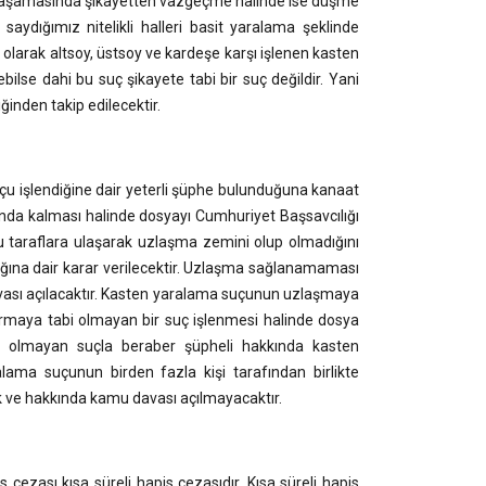
ma aşamasında şikayetten vazgeçme halinde ise düşme
aydığımız nitelikli halleri basit yaralama şeklinde
k olarak altsoy, üstsoy ve kardeşe karşı işlenen kasten
bilse dahi bu suç şikayete tabi bir suç değildir. Yani
inden takip edilecektir.
u işlendiğine dair yeterli şüphe bulunduğuna kanaat
nda kalması halinde dosyayı Cumhuriyet Başsavcılığı
 taraflara ulaşarak uzlaşma zemini olup olmadığını
ığına dair karar verilecektir. Uzlaşma sağlanamaması
ası açılacaktır. Kasten yaralama suçunun uzlaşmaya
ştırmaya tabi olmayan bir suç işlenmesi halinde dosya
i olmayan suçla beraber şüpheli hakkında kasten
ama suçunun birden fazla kişi tarafından birlikte
 ve hakkında kamu davası açılmayacaktır.
 cezası kısa süreli hapis cezasıdır. Kısa süreli hapis