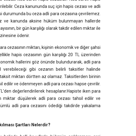
ilebilir. Ceza kanununda suç için hapis cezası ve adli
esi durumunda bu ceza adli para cezasına çevrilemez.
 az ve kanunda aksine hüküm bulunmayan hallerde
nın, bir gün karşılığı olarak takdir edilen miktar ile
zinesine ödenir.
 para cezasının miktarı, kişinin ekonomik ve diğer şahsi
llikle hapis cezasının gün karşılığı 20 TL üzerinden
konomik hallerini göz önünde bulundurarak, adli para
rebileceği gibi cezanın belirli taksitler halinde
taksit miktarı dörtten az olamaz. Taksitlerden birinin
edilir ve ödenmeyen adli para cezası hapse çevrilir.
L’den değerlendirilerek hesaplanır.Hapiste iken para
 miktar düşülerek adli para cezası tahsil edilir ve
kümlü adli para cezasını ödediği takdirde yakalama
lması Şartları Nelerdir?