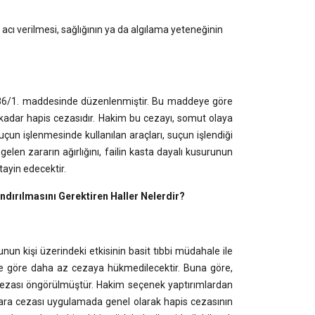
cı verilmesi, sağlığının ya da algılama yeteneğinin
86/1. maddesinde düzenlenmiştir. Bu maddeye göre
 kadar hapis cezasıdır. Hakim bu cezayı, somut olaya
uçun işlenmesinde kullanılan araçları, suçun işlendiği
en zararın ağırlığını, failin kasta dayalı kusurunun
tayin edecektir.
dırılmasını Gerektiren Haller Nelerdir?
n kişi üzerindeki etkisinin basit tıbbi müdahale ile
ine göre daha az cezaya hükmedilecektir. Buna göre,
 cezası öngörülmüştür. Hakim seçenek yaptırımlardan
 para cezası uygulamada genel olarak hapis cezasının