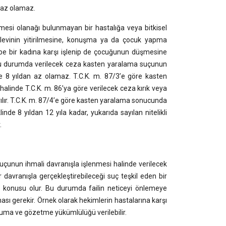
n az olamaz.
esi olanağı bulunmayan bir hastalığa veya bitkisel
şlevinin yitirilmesine, konuşma ya da çocuk yapma
ebe bir kadına karşı işlenip de çocuğunun düşmesine
k bu durumda verilecek ceza kasten yaralama suçunun
nde 8 yıldan az olamaz. T.C.K. m. 87/3’e göre kasten
alinde T.C.K. m. 86’ya göre verilecek ceza kırık veya
ırılır. T.C.K. m. 87/4’e göre kasten yaralama sonucunda
 8 yıldan 12 yıla kadar, yukarıda sayılan nitelikli
.
unun ihmali davranışla işlenmesi halinde verilecek
 bir davranışla gerçekleştirebileceği suç teşkil eden bir
z konusu olur. Bu durumda failin neticeyi önlemeye
 gerekir. Örnek olarak hekimlerin hastalarına karşı
uma ve gözetme yükümlülüğü verilebilir.