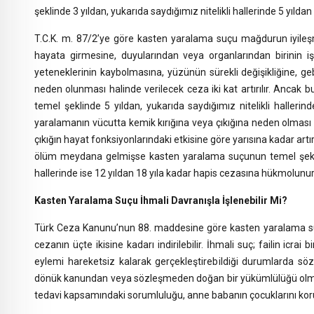
şeklinde 3 yıldan, yukarıda saydığımız nitelikli hallerinde 5 yılda
T.C.K. m. 87/2’ye göre kasten yaralama suçu mağdurun iyileşm
hayata girmesine, duyularından veya organlarından birinin i
yeteneklerinin kaybolmasına, yüzünün sürekli değişikliğine, g
neden olunması halinde verilecek ceza iki kat artırılır. Anca
temel şeklinde 5 yıldan, yukarıda saydığımız nitelikli halleri
yaralamanın vücutta kemik kırığına veya çıkığına neden olması h
çıkığın hayat fonksiyonlarındaki etkisine göre yarısına kadar art
ölüm meydana gelmişse kasten yaralama suçunun temel şeklinde
hallerinde ise 12 yıldan 18 yıla kadar hapis cezasına hükmolunur
Kasten Yaralama Suçu İhmali Davranışla İşlenebilir Mi?
Türk Ceza Kanunu’nun 88. maddesine göre kasten yaralama suç
cezanın üçte ikisine kadarı indirilebilir. İhmali suç; failin icrai
eylemi hareketsiz kalarak gerçekleştirebildiği durumlarda sö
dönük kanundan veya sözleşmeden doğan bir yükümlülüğü olması
tedavi kapsamındaki sorumluluğu, anne babanın çocuklarını kor