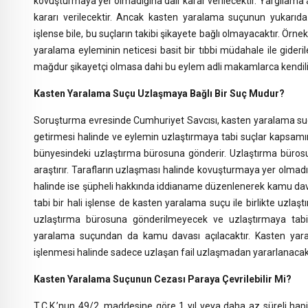
kovuşturmaya yer olmadığına dair karar verilecektir. Yargıla
kararı verilecektir. Ancak kasten yaralama suçunun yukarıda s
işlense bile, bu suçların takibi şikayete bağlı olmayacaktır. Örne
yaralama eyleminin neticesi basit bir tıbbi müdahale ile giderile
mağdur şikayetçi olmasa dahi bu eylem adli makamlarca kendiliğ
Kasten Yaralama Suçu Uzlaşmaya Bağlı Bir Suç Mudur?
Soruşturma evresinde Cumhuriyet Savcısı, kasten yaralama suç
getirmesi halinde ve eylemin uzlaştırmaya tabi suçlar kapsamı
bünyesindeki uzlaştırma bürosuna gönderir. Uzlaştırma bürosu
araştırır. Tarafların uzlaşması halinde kovuşturmaya yer olmad
halinde ise şüpheli hakkında iddianame düzenlenerek kamu dav
tabi bir hali işlense de kasten yaralama suçu ile birlikte uzla
uzlaştırma bürosuna gönderilmeyecek ve uzlaştırmaya tab
yaralama suçundan da kamu davası açılacaktır. Kasten yaral
işlenmesi halinde sadece uzlaşan fail uzlaşmadan yararlanacak
Kasten Yaralama Suçunun Cezası Paraya Çevrilebilir Mi?
T.C.K.’nun 49/2. maddesine göre 1 yıl veya daha az süreli hapis