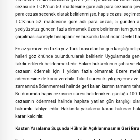
cezası ise T.C.K.’nun 50. maddesine göre adli para cezasına çevr
para cezası seçenek olarak belirlenmişse, hapis cezası seçilm
T.C.K.’nun 52. maddesine göre adli para cezası, 5 günden
yediyüzotuz günden fazla olmamak üzere belirlenen tam gün sayısı
çarpılması suretiyle hesaplanır ve hükümlü tarafından Devlet ha
En az yirmi ve en fazla yüz Türk Lirası olan bir gün karşılığı adli
halleri göz önünde bulundurularak belirlenir. Uygulamada gene
takdir edilerek belirlenmektedir. Hakim hükümlünün şahsi ve e
cezasını ödemek için 1 yıldan fazla olmamak üzere mehil ve
ödenmesine de karar verebilir. Taksit süresi iki yılı geçemez ve 
zamanında ödenmemesi halinde geri kalan kısmın tamamı tahsil 
Bu durumda hapis cezasının süresi belirlenirken günlüğü 100 T
cezasının ödenmesi halinde hapiste yatılan gün karşılığı olan
hükümlü tahliye edilir. Hakkında yakalama kararı bulunan hü
kararı kaldırılır.
Kasten Yaralama Suçunda Hükmün Açıklanmasının Geri Bırakı