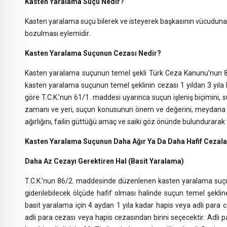
Kasten Yaralama Suçu Nedir?
Kasten yaralama suçu bilerek ve isteyerek başkasının vücuduna a
bozulması eylemidir.
Kasten Yaralama Suçunun Cezası Nedir?
Kasten yaralama suçunun temel şekli Türk Ceza Kanunu’nun 
kasten yaralama suçunun temel şeklinin cezası 1 yıldan 3 yıla
göre T.C.K.’nun 61/1. maddesi uyarınca suçun işleniş biçimini, s
zamanı ve yeri, suçun konusunun önem ve değerini, meydana gel
ağırlığını, failin güttüğü amaç ve saiki göz önünde bulundurarak 
Kasten Yaralama Suçunun Daha Ağır Ya Da Daha Hafif Cezalan
Daha Az Cezayı Gerektiren Hal (Basit Yaralama)
T.C.K.’nun 86/2. maddesinde düzenlenen kasten yaralama suçunu
giderilebilecek ölçüde hafif olması halinde suçun temel şekl
basit yaralama için 4 aydan 1 yıla kadar hapis veya adli para
adli para cezası veya hapis cezasından birini seçecektir. Adli