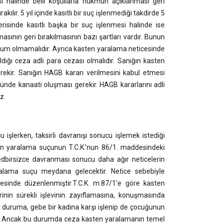
alinde belli koşullarla hükmün açıklanması geri
kılır. 5 yıl içinde kasıtlı bir suç işlenmediği takdirde 5
risinde kasıtlı başka bir suç işlenmesi halinde ise
ının geri bırakılmasının bazı şartları vardır. Bunun
hkum olmamalıdır. Ayrıca kasten yaralama neticesinde
ldığı ceza adli para cezası olmalıdır. Sanığın kasten
ekir. Sanığın HAGB kararı verilmesini kabul etmesi
nde kanaati oluşması gerekir. HAGB kararlarını adli
z.
u işlerken, taksirli davranışı sonucu işlemek istediği
sten yaralama suçunun T.C.K.’nun 86/1. maddesindeki
tedbirsizce davranması sonucu daha ağır neticelerin
alama suçu meydana gelecektir. Netice sebebiyle
inde düzenlenmiştir.T.C.K. m.87/1’e göre kasten
inin sürekli işlevinin zayıflamasına, konuşmasında
ir duruma, gebe bir kadına karşı işlenip de çocuğunun
ır. Ancak bu durumda ceza kasten yaralamanın temel