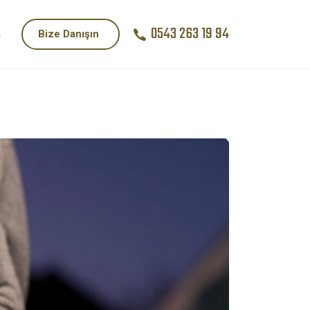
0543 263 19 94
Bize Danışın
m